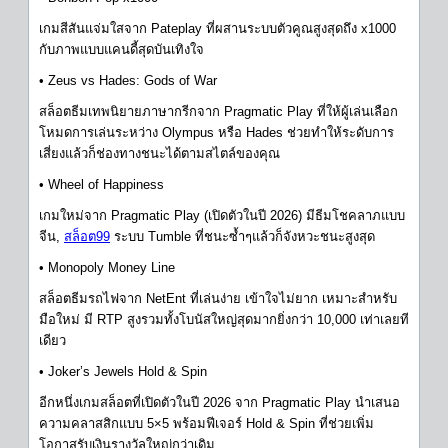
เกมสีสันแจ่มใสจาก Pateplay ที่ผสานระบบตัวคูณสูงสุดถึง x1000
กับภาพแบบแคนดี้สุดบันเทิงใจ
• Zeus vs Hades: Gods of War
สล็อตธีมเทพนิยายภาษากรีกจาก Pragmatic Play ที่ให้ผู้เล่นเลือก
โหมดการเล่นระหว่าง Olympus หรือ Hades ช่วยทำให้ระดับการ
เสี่ยงแล้วก็ช่องทางชนะได้ตามสไตล์ของคุณ
• Wheel of Happiness
เกมใหม่จาก Pragmatic Play (เปิดตัวในปี 2026) มีธีมโชคลาภแบบ
จีน,
สล็อต99
ระบบ Tumble ที่ชนะซ้ำๆแล้วก็จังหวะชนะสูงสุด
• Monopoly Money Line
สล็อตธีมรถไฟจาก NetEnt ที่เล่นง่าย เข้าใจไม่ยาก เหมาะสำหรับ
มือใหม่ มี RTP สูงรวมทั้งโบนัสใหญ่สุดมากยิ่งกว่า 10,000 เท่าเลยที
เดียว
• Joker’s Jewels Hold & Spin
อีกหนึ่งเกมสล็อตที่เปิดตัวในปี 2026 จาก Pragmatic Play นำเสนอ
ความคลาสสิกแบบ 5×5 พร้อมฟีเจอร์ Hold & Spin ที่ช่วยเพิ่ม
โอกาสรับเงินรางวัลใหญ่กว่าเดิม