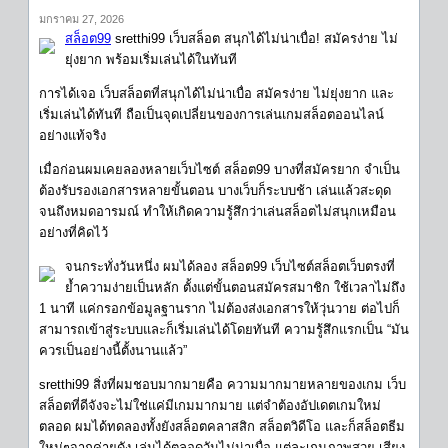
มกราคม 27, 2026
สล็อต99
sretthi99 เว็บสล็อต สนุกได้ไม่น่าเบื่อ! สมัครง่าย ไม่
ยุ่งยาก พร้อมเริ่มเล่นได้ในทันที
การได้เจอ เว็บสล็อตที่สนุกได้ไม่น่าเบื่อ สมัครง่าย ไม่ยุ่งยาก และ
เริ่มเล่นได้ทันที ถือเป็นจุดเปลี่ยนของการเล่นเกมสล็อตออนไลน์
อย่างแท้จริง
เมื่อก่อนผมเคยลองหลายเว็บไซต์ สล็อต99 บางที่สมัครยาก จำเป็น
ต้องรับรองเอกสารหลายขั้นตอน บางเว็บก็ระบบช้า เล่นแล้วสะดุด
จนถึงหมดอารมณ์ ทำให้เกิดความรู้สึกว่าเล่นสล็อตไม่สนุกเหมือน
อย่างที่คิดไว้
จนกระทั่งวันหนึ่ง ผมได้ลอง สล็อต99 เว็บไซต์สล็อตเว็บตรงที่
ย้ำความง่ายเป็นหลัก ตั้งแต่ขั้นตอนสมัครสมาชิก ใช้เวลาไม่ถึง
1 นาที แค่กรอกข้อมูลฐานราก ไม่ต้องส่งเอกสารให้วุ่นวาย ต่อไปก็
สามารถเข้าสู่ระบบและก็เริ่มเล่นได้โดยทันที ความรู้สึกแรกเป็น “มัน
ควรเป็นอย่างนี้ตั้งนานแล้ว”
sretthi99 สิ่งที่ผมชอบมากมายคือ ความมากมายหลายของเกม เว็บ
สล็อตที่ดีจังจะไม่ใช่แค่มีเกมมากมาย แต่จำต้องอัปเดตเกมใหม่
ตลอด ผมได้ทดลองทั้งยังสล็อตคลาสสิก สล็อตวิดีโอ และก็สล็อตธีม
ใหม่ๆจากค่ายดัง เล่นได้ตลอดวันไม่น่าเบื่อ แต่ละเกมภาพสวย เสียง