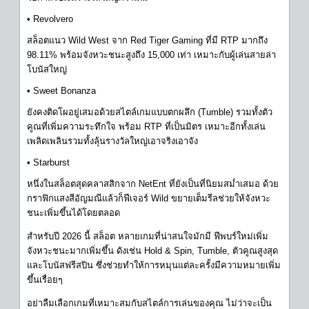
• Revolvero
สล็อตแนว Wild West จาก Red Tiger Gaming ที่มี RTP มากถึง
98.11% พร้อมจังหวะชนะสูงถึง 15,000 เท่า เหมาะกับผู้เล่นสายล่า
โบนัสใหญ่
• Sweet Bonanza
ยังคงติดโผอยู่เสมอด้วยสไตล์เกมแบบตกผลึก (Tumble) รวมทั้งตัว
คูณที่เพิ่มความระทึกใจ พร้อม RTP ที่เป็นมิตร เหมาะอีกทั้งเล่น
เพลิดเพลินรวมทั้งลุ้นรางวัลใหญ่เอาจริงเอาจัง
• Starburst
หนึ่งในสล็อตสุดคลาสสิกจาก NetEnt ที่ยังเป็นที่นิยมสม่ำเสมอ ด้วย
กราฟิกแสงสีอัญมณีแล้วก็ฟีเจอร์ Wild ขยายเต็มรีลช่วยให้จังหวะ
ชนะเพิ่มขึ้นได้โดยตลอด
สำหรับปี 2026 นี้ สล็อต หลายเกมที่น่าสนใจมักมี ฟีพบร์ใหม่เพิ่ม
จังหวะชนะมากเพิ่มขึ้น ดังเช่น Hold & Spin, Tumble, ตัวคูณสูงสุด
และโบนัสฟรีสปิน ซึ่งช่วยทำให้การหมุนแต่ละครั้งมีความหมายเพิ่ม
ขึ้นเรื่อยๆ
อย่าลืมเลือกเกมที่เหมาะสมกับสไตล์การเล่นของคุณ ไม่ว่าจะเป็น